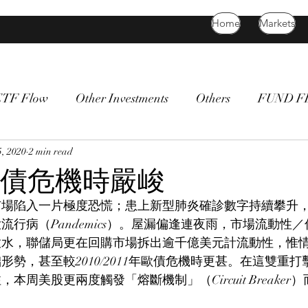
Home
Markets
ETF Flow
Other Investments
Others
FUND 
atility
, 2020
2 min read
bitcoin
death cross
commodity
Bon
債危機時嚴峻
市場陷入一片極度恐慌；患上新型肺炎確診數字持續攀升，
流行病（Pandemics）。屋漏偏逢連夜雨，市場流動性
放水，聯儲局更在回購市場拆出逾千億美元計流動性，惟
形勢，甚至較2010/2011年歐債危機時更甚。在這雙重
周美股更兩度觸發「熔斷機制」（Circuit Breaker）