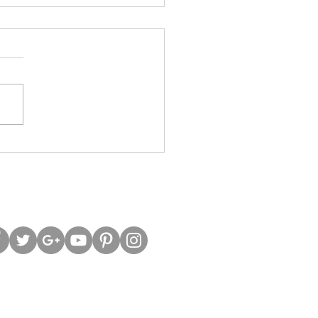
股槓桿警號再響