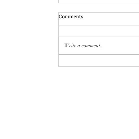
Comments
Write a comment...
恒指七翻身後將迎來八月考
驗？
©2018 by AAflows