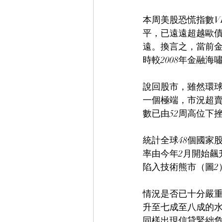
本周美股恐慌指數V
平，已遠遠超越歐債
遠。換言之，當前
時較2008年金融海
說回股市，雖然環
一個極端，市況超
數已由52周高位下
統計全球48個國家
率由今年2月開始飆
陷入技術熊市（圖2
情況是否已十分嚴重
升至七成至八成的水平
同樣出現信貸緊絀