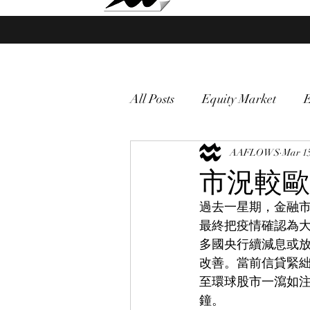
Market Fund Flows Analysis
All Posts
Equity Market
gold
VIX
AAFLOWS
Market vol
Mar 15
市況較歐
過去一星期，金融
Currency
Macro
最終把疫情確認為大
多國央行續減息或
改善。當前信貸緊絀
至環球股市一瀉如注，本
鐘。