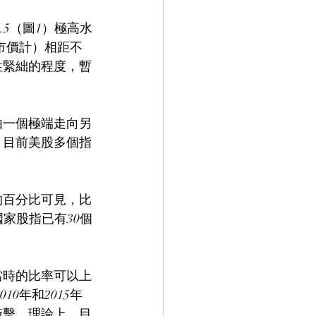
.5（圖1）極高水
收市價計）相距不
性緊絀的程度，暫
由一個極端走向另
。目前美股多個指
的百分比可見，比
國家股指已有30個
當時的比率可以上
0年和2015年
衝擊。理論上，目