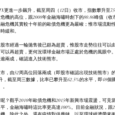
IX更進一步飆升，截至周四（12日）收市，指數攀升至75
危機的高位，跟2008年金融海嘯時創下的80.86峰值（
金融危機其實較十年前的歐債危機更為嚴峻；惟市場流動
嘯時緩和。
球股市經過一輪拋售後已頗為超賣，惟股市走勢往往可以
賣可以再超賣，更何況環球金融市場正處於危機的風眼中
挫逾兩成，確認進入技術熊市。
股市，由52周高位回落兩成（即股市確認出現技術熊市）
升，截至周三數據，比率已攀升至62.5%的水平，即48個
）。
呢？觀乎2010年歐債危機和2015年新興市場震盪，可見
，金融海嘯時這比率更高達100%。目前金融狀況，跟201
危機，除此之外，還有疫情對供應鏈、以至環球經濟帶來