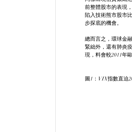
前整體股市的表現，
陷入技術熊市股市
步探底的機會。
總而言之，環球金融
緊絀外，還有肺炎
現，料會較2011
圖1：VIX指數直迫