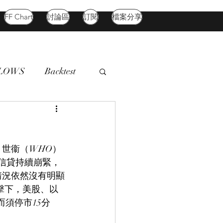
FF Chart
討論區
訂閱
檔案分享
FLOWS
Backtest
d Market
Oil
世衞（WHO）
／信貸持續崩緊，
情況依然沒有明顯
打擊下，美股、以
而須停市15分