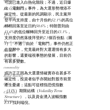
Others
可說已進入白熱化階段；不過，近日爆
出「電郵門」事件，為大選形勢增添不
FUND FLOWS
確定性。從最新的民調顯示，民主黨拜
Backtest
登平均支持度，由十月份約52.1%的高位
gold
稍稍回落至近日約50.6%；特朗普則由
41.6%的低位輾轉回升至近日的43.1%，
VIX
支持度仍然落後拜登約7.5個百份點（圖
Market volatility
1）。不過，由於「電郵門」事件仍然正
在發酵中，究竟最終對大選選情有多大
bitcoin
的影響，還要端視事態的發展，目前仍
death cross
有甚多變數。
commodity
或許正正因為大選選情確實存在甚多不
Bond Market
確定性，投資者似乎亦開始對股市前景
Oil
產生憂慮；這點可從標指恐慌指數
（VIX）期限結構（Volatility Term 
Currency
Structure），以及資金湧入波幅指數
Macro
ETF找到端倪。