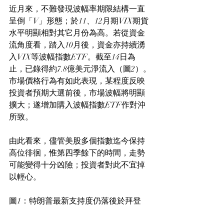
近月來，不難發現波幅率期限結構一直
呈倒「V」形態；於11、12月期VIX期貨
水平明顯相對其它月份為高。若從資金
流角度看，踏入10月後，資金亦持續湧
入VIX等波幅指數ETF。截至14日為
止，已錄得約7.8億美元淨流入（圖2）。
市場價格行為有如此表現，某程度反映
投資者預期大選前後，市場波幅將明顯
擴大；遂增加購入波幅指數ETF作對沖
所致。
由此看來，儘管美股多個指數迄今保持
高位徘徊，惟第四季餘下的時間，走勢
可能變得十分凶險；投資者對此不宜掉
以輕心。
圖1：特朗普最新支持度仍落後於拜登