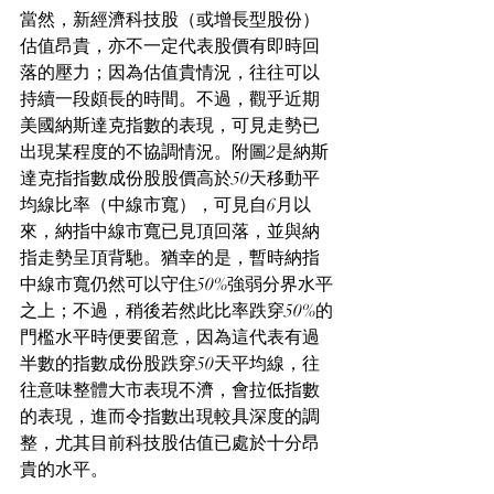
當然，新經濟科技股（或增長型股份）
估值昂貴，亦不一定代表股價有即時回
落的壓力；因為估值貴情況，往往可以
持續一段頗長的時間。不過，觀乎近期
美國納斯達克指數的表現，可見走勢已
出現某程度的不協調情況。附圖2是納斯
達克指指數成份股股價高於50天移動平
均線比率（中線市寬），可見自6月以
來，納指中線市寬已見頂回落，並與納
指走勢呈頂背馳。猶幸的是，暫時納指
中線市寬仍然可以守住50%強弱分界水平
之上；不過，稍後若然此比率跌穿50%的
門檻水平時便要留意，因為這代表有過
半數的指數成份股跌穿50天平均線，往
往意味整體大市表現不濟，會拉低指數
的表現，進而令指數出現較具深度的調
整，尤其目前科技股估值已處於十分昂
貴的水平。