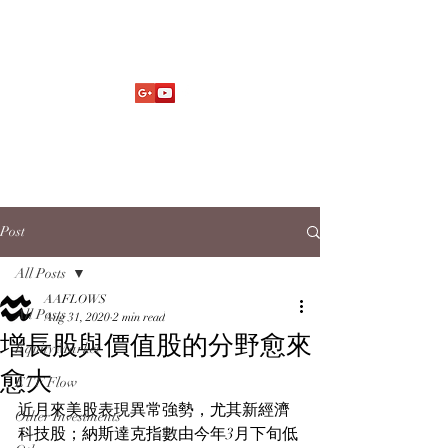
Market Fund Flows Analysis
aaflows@outlook.com
Post
All Posts
AAFLOWS
All Posts
Aug 31, 2020
2 min read
增長股與價值股的分野愈來
Equity Market
愈大
ETF Flow
近月來美股表現異常強勢，尤其新經濟
Other Investments
科技股；納斯達克指數由今年3月下旬低