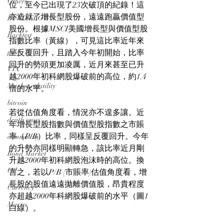
Others
位，至今已出現了23次破頂的紀錄！這
亦造就了增長型股份，遠遠跑贏價值型
FUND FLOWS
股份。根據MSCI美國增長型與價值型股
Backtest
指數比率（黃線），可見這比率近年來
gold
呈反覆回升，且踏入今年初開始，比率
回升的勢頭更加凌厲，近月來甚至已升
VIX
越2000年初科網股爆破前的高位，約1.4
Market volatility
倍的水平。
bitcoin
若從估值角度看，情況亦不遑多讓。近
death cross
年增長型股指數與價值型股指數之市賬
率（P/B）比率，同樣呈反覆回升。今年
commodity
的升勢亦同樣明顯轉急，該比率近月剛
Bond Market
升越2000年初科網股泡沫時的高位。換
Oil
言之，若以P/B (市賬率)估值角度看，增
長股的股值遠遠拋離價值股，昂貴程度
Currency
亦超越2000年科網股爆破前的水平（圖1
Macro
白線）。