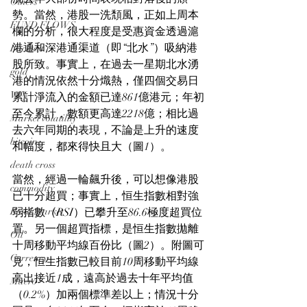
Others
勢。當然，港股一洗頽風，正如上周本
FUND FLOWS
欄的分析，很大程度是受惠資金透過滬
港通和深港通渠道（即“北水”）吸納港
Backtest
股所致。事實上，在過去一星期北水湧
gold
港的情況依然十分熾熱，僅四個交易日
VIX
累計淨流入的金額已達861億港元；年初
至今累計，數額更高達2218億；相比過
Market volatility
去六年同期的表現，不論是上升的速度
bitcoin
和幅度，都來得快且大（圖1）。
death cross
當然，經過一輪飆升後，可以想像港股
commodity
已十分超買；事實上，恒生指數相對強
Bond Market
弱指數（RSI）已攀升至86.6極度超買位
置。另一個超買指標，是恒生指數拋離
Oil
十周移動平均線百份比（圖2）。附圖可
Currency
見，恒生指數已較目前10周移動平均線
高出接近1成，遠高於過去十年平均值
Macro
（0.2%）加兩個標準差以上；情況十分