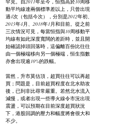
罕見。自2011年至今，恒指高於10周移
動平均線達兩個標準差以上，只曾出現
過4次（包括今次），分別是2012年初、
2015年4月、2018年1月和目前。從之前
三次情況可見，每當恒指與10周移動平
均線有如此深度寬闊的差距時，並且開
始確認掉頭回落時，這偏離百份比往往
由一個極端移向另一個極端，恒生指數
亦會出現逾10%的跌幅。
當然，升市莫估頂，超買往往可以再超
買；問題是，目前超買程度在北水助攻
後，已到非比尋常嚴重。若然北水流入
減慢，或者出現一些導火線令市況出現
震盪，可以預期在目前深度超買狀況
下，港股回調的壓力和幅度將會很大和
不少。