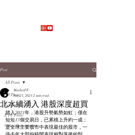
Market Fund Flows Analysis
aaflows@outlook.com
Post
All Posts
MarketFF
All Posts
Jan 23, 2021
2 min read
北水續湧入 港股深度超買
Equity Market
踏入2021年，港股升勢氣勢如虹；僅在
ETF Flow
短短13個交易日，已累積上升約一成；
Other Investments
是全球主要股市中表現最佳的股市，一
洗去年大部份時間表現相對落後的頽