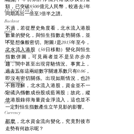
Others
額，已突破8500億元人民幣，較過去5年
FUND FLOWS
同期高出一倍至3倍半之譜。
Backtest
不過，若從歷史角度看，北水流入港股
gold
數量的變化，與恒生指數走勢關係，並
VIX
不是想像般密切。附圖1是2015年至今，
北水流入港股（50日移動）變化與恒生
Market volatility
指數併圖，可見兩者並不是呈亦步亦
bitcoin
趨，間中甚至出現背馳情況。事實上，
過去五年這兩組數字關連系數只有0.06，
death cross
即沒有密切關係。出現如斯情況，也許
commodity
不難理解，北水流入港股，資金並不一
Bond Market
定流入指數成份股或藍籌股；故此，縱
使港股錄得海量資金淨流入，這也並不
Oil
一定對恒生指數產生立竿見影的影響。
Currency
那麼，北水資金流向變化，究竟對後市
Macro
走勢有何啟示呢？