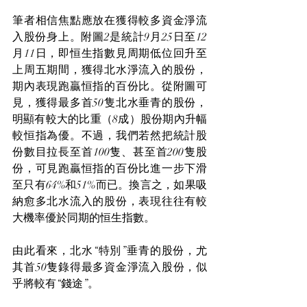
筆者相信焦點應放在獲得較多資金淨流
入股份身上。附圖2是統計9月25日至12
月11日，即恒生指數見周期低位回升至
上周五期間，獲得北水淨流入的股份，
期內表現跑贏恒指的百份比。從附圖可
見，獲得最多首50隻北水垂青的股份，
明顯有較大的比重（8成）股份期內升幅
較恒指為優。不過，我們若然把統計股
份數目拉長至首100隻、甚至首200隻股
份，可見跑贏恒指的百份比進一步下滑
至只有64%和51%而已。換言之，如果吸
納愈多北水流入的股份，表現往往有較
大機率優於同期的恒生指數。
由此看來，北水“特別”垂青的股份，尤
其首50隻錄得最多資金淨流入股份，似
乎將較有“錢途”。