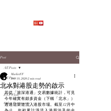
Market Fund Flows Analysis
aaflows@outlook.com
Post
All Posts
MarketFF
All Posts
Dec 19, 2020
2 min read
北水對港股走勢的啟示
Equity Market
若從「滬深港通」交易數據統計，可見
ETF Flow
今年確實有頗多資金（下稱「北水」）
Other Investments
透過這渠道流入港股市場。截至12月中
為止，年初累計淨流入港股涉及的金