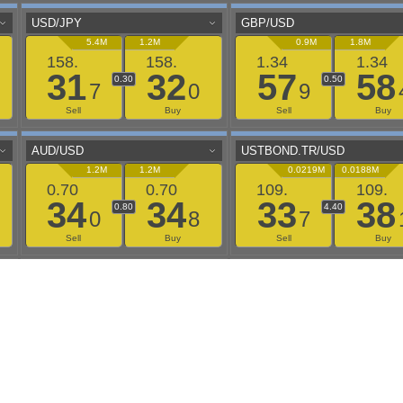
aaflows@outlook.com