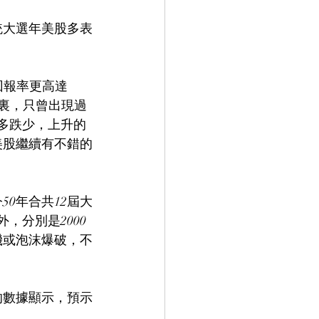
統大選年美股多表
回報率更高達
年裏，只曾出現過
多跌少，上升的
美股繼續有不錯的
0年合共12屆大
，分別是2000
機或泡沫爆破，不
的數據顯示，預示