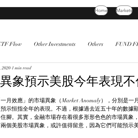
Home
Markets
ETF Flow
Other Investments
Others
FUND 
atility
, 2020
1 min read
bitcoin
death cross
commodity
Bon
異象預示美股今年表現不
月效應」的市場異象（Market Anomaly），分別是
跌預示恒指全年的表現。不過，根據過去近五十年的數據
得住腳。其實，金融市場存在着很多形形色色的市場異象
有兩個美股市場異象，或許值得留意，因為它們可能預示