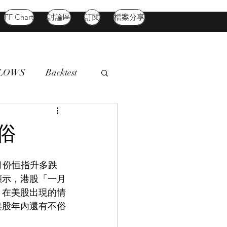
FF Chart
討論區
訂閱
檔案分享
FLOWS
Backtest
d Market
Oil
俗
一月份恒指升多跌
顯示，港股「一月
，在美股出現的情
美股年內還有不俗