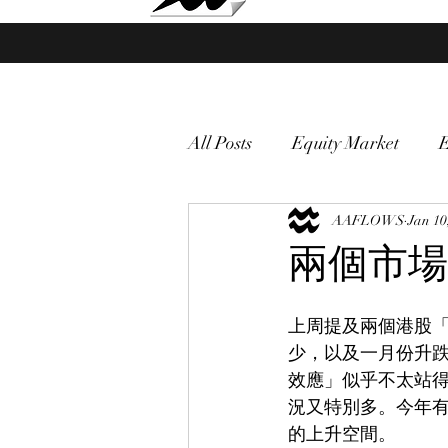
Market Fund Flows Analysis
All Posts
Equity Market
gold
VIX
AAFLOWS
Market vol
Jan 10
兩個市場
Currency
Macro
上周提及兩個港股「一
少，以及一月份升
效應」似乎不太站
況又特別多。今年
的上升空間。