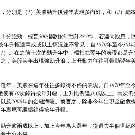
，分別是（1）美股勁升後翌年表現多向好，和（2）總
十分強勁，標普500指數按年勁升28.9%，若連同股息，
股按年升幅達兩成或以上情況並不常見；自1970年至今50
圖1）。在之前十次的勁升年中，標指在翌年的表現都是升
言之，美股某年出現強勁升浪，上升動力往往可帶動翌年
選年，美股在這年往往多錄得不俗的表現。自1970年至今5
指數便有10次錄得按年升幅，上升比例達八成以上。兩次例外
以及2008年的金融海嘯。換言之，除非今年出現金融危
選年裏應可繼續錄得按年升幅。
股勁升逾兩成以上，加上今年為大選年，從過去半個世紀
將會十分不俗。