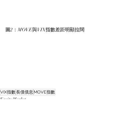
圖2：MOVE與VIX指數差距明顯拉闊
VIX指數
長債債息
MOVE指數
Equity Market
Other Investments