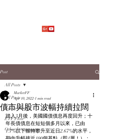
Market Fund Flows Analysis
aaflows@outlook.com
Post
All Posts
MarketFF
All Posts
Apr 10, 2022
1 min read
債市與股市波幅持續拉闊
Equity Market
踏入3月後，美國國債債息再度回升；十
ETF Flow
年長債債息在短短個多月以來，已由
Other Investments
1.7%以下輾轉攀升至近日2.67%的水平，
期內升幅接近100個基點（即1厘！）；