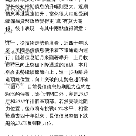
Others
部份較短檔期債息的升幅則更大。近期
FUND FLOWS
債息再度急速抽升，當然很大程度受到
聯儲局貨幣政策變得更“鷹”有莫大關
Backtest
係。後市表現，有其中兩點值得留意：
gold
VIX
其一，從技術走勢角度看，近四十年以
來，美國長債債息便沿着下降通道內運
Market volatility
行；隨着債息近月來顯著攀升，上月收
bitcoin
市時已向上突破下降通道的頂線。本月
至今走勢繼續節節向上，進一步拋離通
death cross
道頂線位置，向上突破的走勢愈趨明確
commodity
（圖1）。目前長債債息短期阻力位約在
Bond Market
3.0%的位置，除心理關口外，亦是2013
年和2018年徘徊區頂部。若然突破此阻
Oil
力位置，後市將有挑戰4.0%水平，相當
Currency
於過去四十年以來，長債債息整個下跌
浪的23.6%反彈阻力位。
Macro