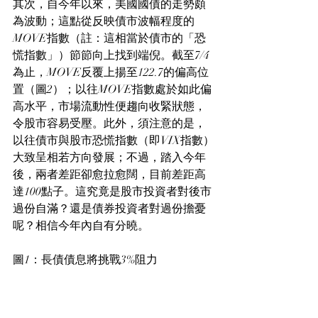
其次，自今年以來，美國國債的走勢頗
為波動；這點從反映債市波幅程度的
MOVE指數（註：這相當於債市的「恐
慌指數」）節節向上找到端倪。截至7/4
為止，MOVE反覆上揚至122.7的偏高位
置（圖2）；以往MOVE指數處於如此偏
高水平，市場流動性便趨向收緊狀態，
令股市容易受壓。此外，須注意的是，
以往債市與股市恐慌指數（即VIX指數）
大致呈相若方向發展；不過，踏入今年
後，兩者差距卻愈拉愈闊，目前差距高
達100點子。這究竟是股市投資者對後市
過份自滿？還是債券投資者對過份擔憂
呢？相信今年內自有分曉。
圖1：長債債息將挑戰3%阻力