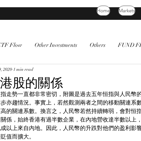
Home
Markets
ETF Flow
Other Investments
Others
FUND 
atility
, 2020
1 min read
bitcoin
death cross
commodity
Bon
港股的關係
恒指走勢一直都非常密切，附圖是過去五年恒指與人民幣
亦步亦趨情況。事實上，若然觀測兩者之間的移動關連系
頗高的關連系數。換言之，人民幣若然持續轉弱，會對恒
切關係，始終香港有過半數企業，在內地營收達半數以上
九成以上來自內地。因此，人民幣的升跌對他們的盈利影
幣貶值而擴大。