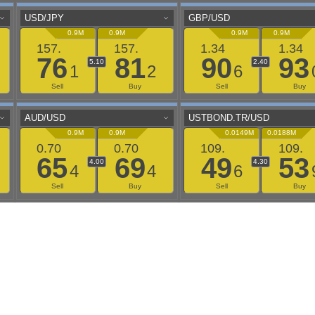
aaflows@outlook.com