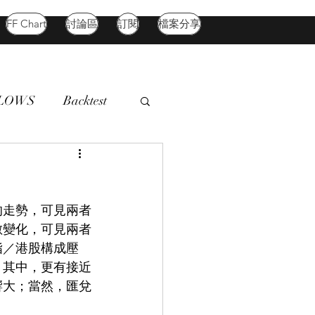
FF Chart
討論區
訂閱
檔案分享
FLOWS
Backtest
d Market
Oil
的走勢，可見兩者
數變化，可見兩者
指／港股構成壓
，其中，更有接近
響大；當然，匯兌