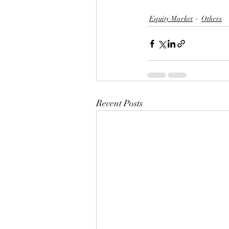
Equity Market
Others
Recent Posts