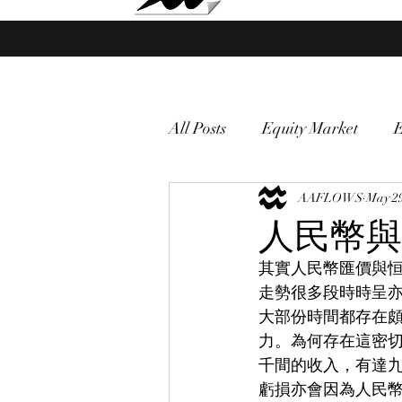
Market Fund Flows Analysis
All Posts
Equity Market
gold
VIX
AAFLOWS
Market vol
May 29
人民幣與
其實人民幣匯價與
Currency
Macro
走勢很多段時時呈
大部份時間都存在
力。為何存在這密
千間的收入，有達
虧損亦會因為人民