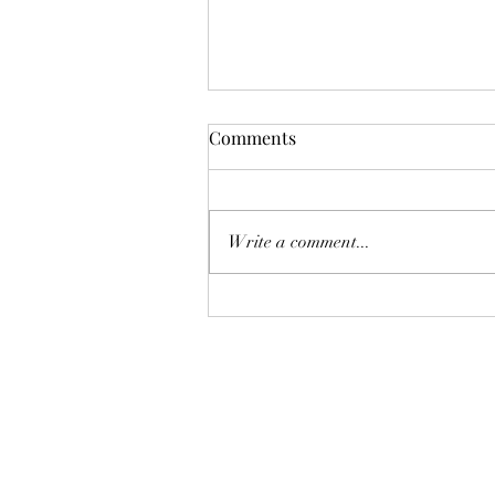
Comments
Write a comment...
恒指七翻身後將迎來八月考
驗？