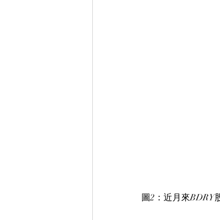
圖2：近月來BDRY