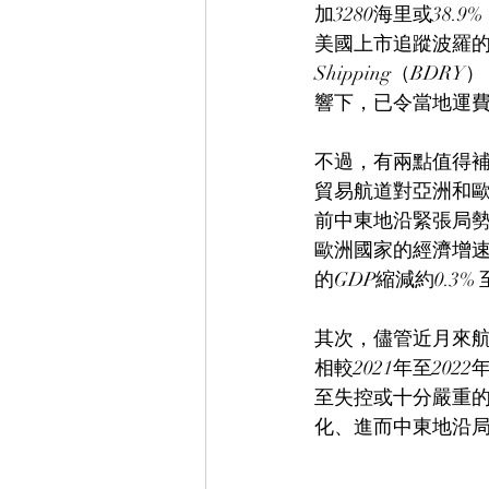
加3280海里或3
美國上市追蹤波羅的海乾散貨指
Shipping（B
響下，已令當地運費
不過，有兩點值得
貿易航道對亞洲和
前中東地沿緊張局
歐洲國家的經濟增
的GDP縮減約0.3%
其次，儘管近月來航
相較2021年至2
至失控或十分嚴重的
化、進而中東地沿