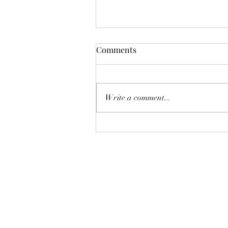
Comments
Write a comment...
🔍 CAD/JPY Lagging Oil?
Potential Catch-Up Play as
Middle East Tensions Rise
©2018 by AAflows