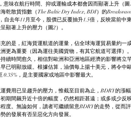
8.9%，意味在航行時間、抑或運輸成本都會因而顯著上升（
數（The Baltic Dry Index, BDI）的Breakwave D
DRY），自去年11月至今，股價已反覆抽升1.5倍，反映當前
呈顯著上升的壓力（圖2）。
補充的是，紅海貨運航道的運量，佔全球海運貿易量約一
歐洲更為重要（因為運往美國貨物，有其它航道可選擇）
勢持續時間愈久，相信對歐洲和亞洲地區經濟的影響將立
速早已明顯放緩。根據估算，油價每上揚十美元，將令中
 至 0.35%，是主要國家或地區中影響最大。
運費用已呈趨升的壓力，惟截至目前為止，BDRY的漲幅“只
022年初期間飆升近十倍的幅度，仍然相距甚遠；或多或少反
程度。無論如何，讀者可繼續留意BDRY的走勢，從而
局勢的發展有否呈惡化方向發展。