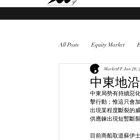
Market Fund Flows Analysis
All Posts
Equity Market
gold
VIX
MarketFF
Market vol
Jan 20, 
中東地沿
中東局勢有持續惡
Currency
Macro
擊行動；惟這只會
出現某程度斷裂的威
供應鍊出現短暫斷
目前商船取道蘇伊