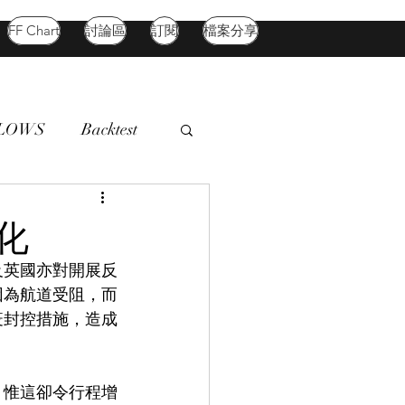
FF Chart
討論區
訂閱
檔案分享
FLOWS
Backtest
d Market
Oil
化
及英國亦對開展反
因為航道受阻，而
疫封控措施，造成
，惟這卻令行程增