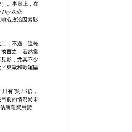
圖1）。事實上，在
ry Bulk 
中東地沿政治因素影
成二；不過，這條
。換言之，若然當
竿見影，尤其不少
歐／東歐和歐羅區
有”約1.5倍，
映目前的情況尚未
評估航運費用變