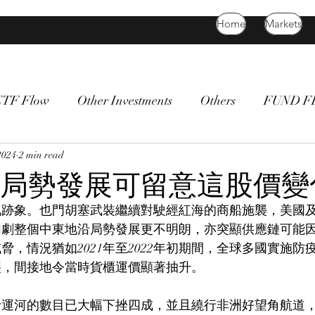
Home
Markets
ETF Flow
Other Investments
Others
FUND 
atility
2024
2 min read
bitcoin
death cross
commodity
Bon
局勢發展可留意這股價變
化跡象。也門胡塞武裝繼續對駛經紅海的商船施襲，美國
加劇整個中東地沿局勢發展更不明朗，亦突顯供應鏈可能
脅，情況猶如2021年至2022年初期間，全球多國實施防
裂，間接地令當時貨櫃運價顯著抽升。
士運河的數目已大幅下挫四成，並且繞行非洲好望角航道