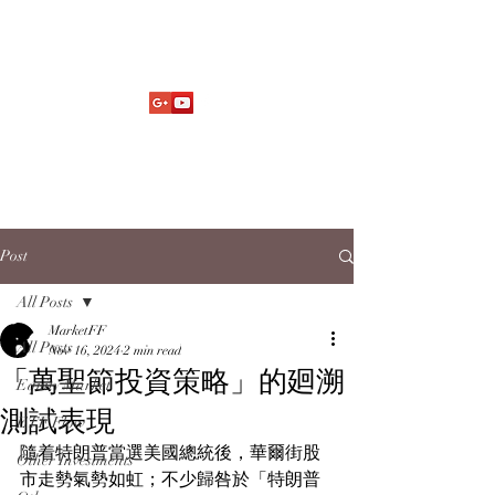
Market Fund Flows Analysis
aaflows@outlook.com
Post
All Posts
MarketFF
All Posts
Nov 16, 2024
2 min read
「萬聖節投資策略」的廻溯
Equity Market
測試表現
ETF Flow
隨着特朗普當選美國總統後，華爾街股
Other Investments
市走勢氣勢如虹；不少歸咎於「特朗普