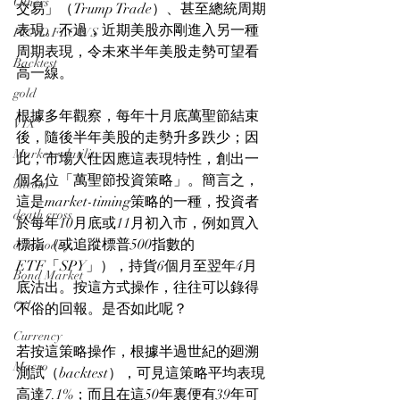
Others
交易」（Trump Trade）、甚至總統周期
表現。不過，近期美股亦剛進入另一種
FUND FLOWS
周期表現，令未來半年美股走勢可望看
Backtest
高一線。
gold
根據多年觀察，每年十月底萬聖節結束
VIX
後，隨後半年美股的走勢升多跌少；因
Market volatility
此，市場人仕因應這表現特性，創出一
個名位「萬聖節投資策略」。簡言之，
bitcoin
這是market-timing策略的一種，投資者
death cross
於每年10月底或11月初入市，例如買入
標指（或追蹤標普500指數的
commodity
ETF「SPY」），持貨6個月至翌年4月
Bond Market
底沽出。按這方式操作，往往可以錄得
Oil
不俗的回報。是否如此呢？
Currency
若按這策略操作，根據半過世紀的廻溯
Macro
測試（backtest），可見這策略平均表現
高達7.1%；而且在這50年裏便有39年可