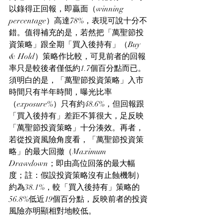
以錄得正回報，即贏面（winning 
percentage）高達78%，表現可說十分不
錯。值得補充的是，若然把「萬聖節投
資策略」跟全期「買入後持有」（Buy 
& Hold）策略作比較，可見前者的回報
率只是較後者僅低約1.7個百分點而已。
須明白的是，「萬聖節投資策略」入市
時間只有半年時間，曝光比率
（exposure%）只有約48.6%，但回報跟
「買入後持有」差距不算很大，足反映
「萬聖節投資策略」十分湊效。再者，
若從投資風險角度看，「萬聖節投資策
略」的最大回撤（Maximum 
Drawdown；即由高位回落的最大幅
度；註：假設投資策略沒有止蝕機制）
約為38.1%，較「買入後持有」策略的
56.8%低近19個百分點，反映前者的投資
風險亦明顯相對地較低。