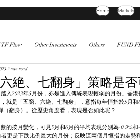
Home
Markets
ETF Flow
Other Investments
Others
FUND 
atility
2023
2 min read
bitcoin
death cross
commodity
Bon
六絶、七翻身」策略是否
踏入2023年5月份，亦是進入傳統表現較弱的月份。香
，就是「五窮、六絶、七翻身」，意指每年恒指於5月和
彈（翻身）。從歷史角度看，表現是否如此呢？
數的按月變化，可見5月和6月的平均表現分別為-0.9%和+
.1%，前者更是下跌比例最大的月份；反映這兩個月恒指的走