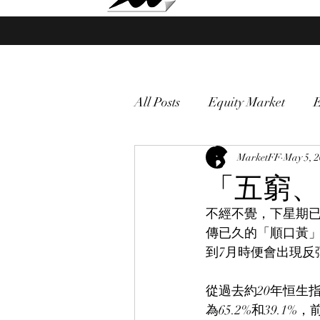
Market Fund Flows Analysis
All Posts
Equity Market
gold
VIX
MarketFF
Market vol
May 5, 
「五窮、
不經不覺，下星期已
Currency
Macro
傳已久的「順口黃」
到7月時便會出現反
從過去約20年恒生指
為65.2%和39