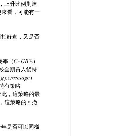
份，上升比例則達
表現來看，可能有一
恒指好倉，又是否
長率（CAGR%）
且較全期買入後持
ercentage）
後持有策略
故此，這策略的最
.9，這策略的回撤
今年是否可以同樣