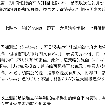
顯，7月份恒指的平均升幅則達1.9%，是表現次佳的月
三，僅次於4月份和10月份。換言之，從過去20年恒指周期
絶、七翻身」的投資策略，即五、六月沽空恒指，七月做
溯測試（backtest），可見過去20年測試的複合年均增
算很高，但考慮到入市時間只有3個月，表現尚算不俗。而
 ）策略的CAGR%只有1%更佳。此外，這策略的贏面（winning p
不過不失。以10萬元投資，這策略可累積至14萬元，較買入
6萬為高。不過，須留意的是，這策略是沒有加入止蝕機制，
 drawdown）達23.7%；不過，相對B&H的最大回撤達62
以上測試是按過去20年測試結果得出的綜合平均表現，
多方面其它因素須配合和留意。