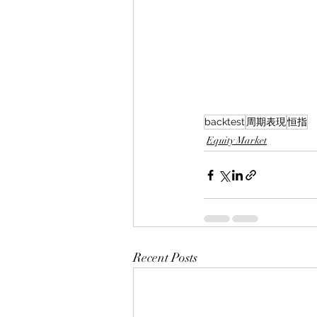
backtest
周期表現
恒指
Equity Market
Recent Posts