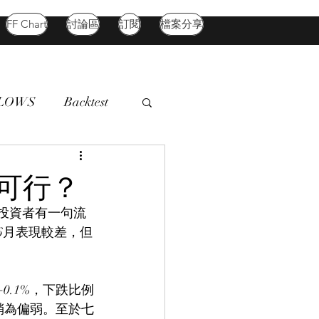
FF Chart
討論區
訂閱
檔案分享
FLOWS
Backtest
d Market
Oil
可行？
港投資者有一句流
6月表現較差，但
0.1%，下跌比例
勢稍為偏弱。至於七