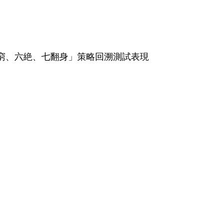
五窮、六絶、七翻身」策略回溯測試表現