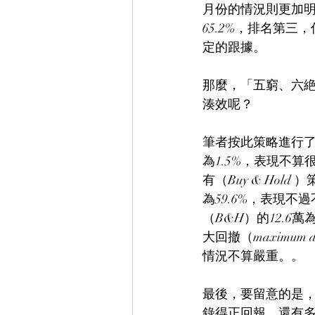
月份的情況則更加明
65.2%，排名第
定的跟據。
那麼，「五窮、六
湊效呢？
筆者按此策略進行了回
為1.5%，表現不
有（Buy & Hold
為59.6%，表現
（B&H）的12.
大回撤（maximum
情況不算嚴重。。
最後，要留意的是，
錄得正回報，還有