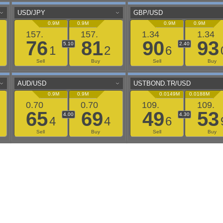
aaflows@outlook.com